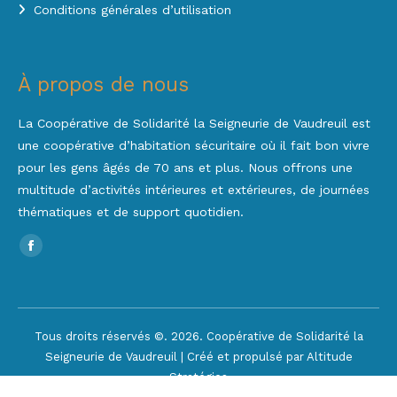
Conditions générales d’utilisation
À propos de nous
La Coopérative de Solidarité la Seigneurie de Vaudreuil est
une coopérative d’habitation sécuritaire où il fait bon vivre
pour les gens âgés de 70 ans et plus. Nous offrons une
multitude d’activités intérieures et extérieures, de journées
thématiques et de support quotidien.
Trouvez nous sur :
Facebook
page
opens
in
Tous droits réservés ©. 2026. Coopérative de Solidarité la
new
Seigneurie de Vaudreuil | Créé et propulsé par Altitude
window
Stratégies