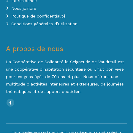
La résidence
Nous joindre
Politique de confidentialité
Conditions générales d’utilisation
À propos de nous
La Coopérative de Solidarité la Seigneurie de Vaudreuil est
une coopérative d’habitation sécuritaire où il fait bon vivre
pour les gens âgés de 70 ans et plus. Nous offrons une
multitude d’activités intérieures et extérieures, de journées
thématiques et de support quotidien.
Trouvez nous sur :
Facebook
page
opens
in