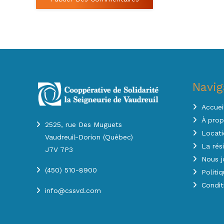
Navig
Accuei
À pro
2525, rue Des Muguets
Locati
Vaudreuil-Dorion (Québec)
La rés
J7V 7P3
Nous j
(450) 510-8900
Politi
Condit
info@cssvd.com