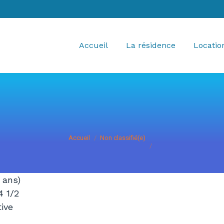
Accueil
La résidence
Locatio
Vous êtes ici :
Accueil
Non classifié(e)
 ans)
4 1/2
tive