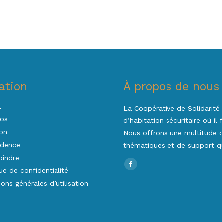
ation
À propos de nous
l
La Coopérative de Solidarité 
pos
d’habitation sécuritaire où il
on
Nous offrons une multitude d’
idence
thématiques et de support qu
oindre
Trouvez nous sur :
Facebook
que de confidentialité
page
ions générales d’utilisation
opens
in
new