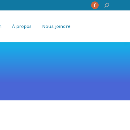
Search:
Facebook
page
opens
n
À propos
Nous joindre
in
new
window