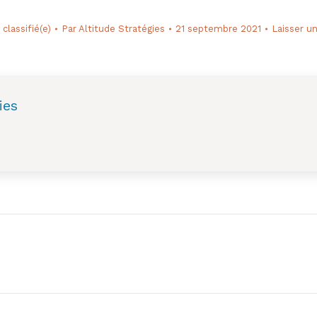
classifié(e)
Par
Altitude Stratégies
21 septembre 2021
Laisser u
ies
Next
post: