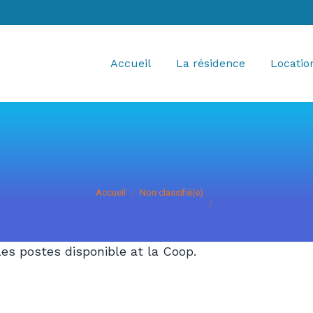
Accueil
La résidence
Locatio
Vous êtes ici :
Accueil
Non classifié(e)
 les postes disponible at la Coop.