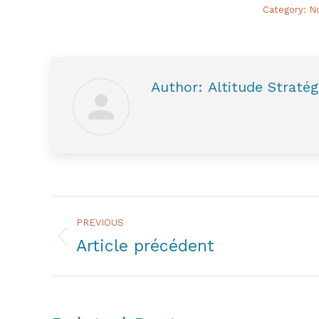
Category:
No
Author:
Altitude Stratég
Post
PREVIOUS
navigation
Article précédent
Previous
post: