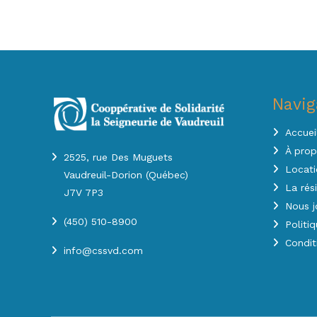
Navig
Accuei
À pro
2525, rue Des Muguets
Locati
Vaudreuil-Dorion (Québec)
La rés
J7V 7P3
Nous j
(450) 510-8900
Politi
Condit
info@cssvd.com