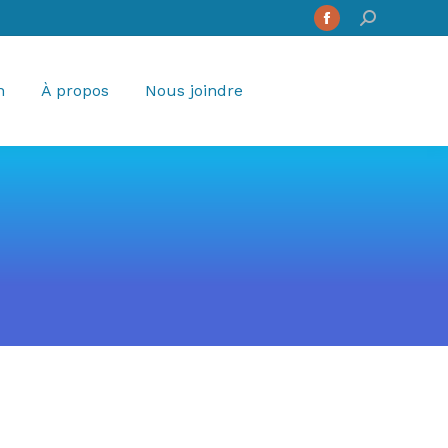
Search:
Facebook
page
opens
n
À propos
Nous joindre
in
new
window