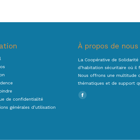
ation
À propos de nous
l
La Coopérative de Solidarité 
pos
d’habitation sécuritaire où il
on
Nous offrons une multitude d’
idence
thématiques et de support qu
oindre
Trouvez nous sur :
Facebook
que de confidentialité
page
ions générales d’utilisation
opens
in
new
window