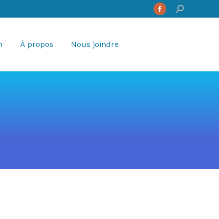
Search:
Facebook
page
opens
n
À propos
Nous joindre
in
new
window