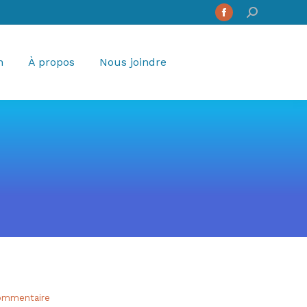
Search:
Facebook
page
opens
n
À propos
Nous joindre
in
new
window
commentaire