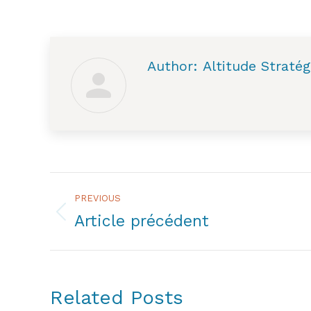
Author:
Altitude Stratég
Post
PREVIOUS
navigation
Article précédent
Previous
post:
Related Posts