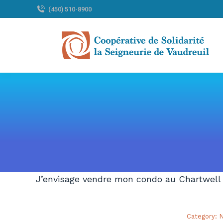
(450) 510-8900
J’envisage vendre mon condo au Chartwell
Category:
N