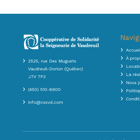
Navig
Accuei
À pro
2525, rue Des Muguets
Locati
Vaudreuil-Dorion (Québec)
La rés
J7V 7P3
Nous j
(450) 510-8900
Politi
Condit
info@cssvd.com