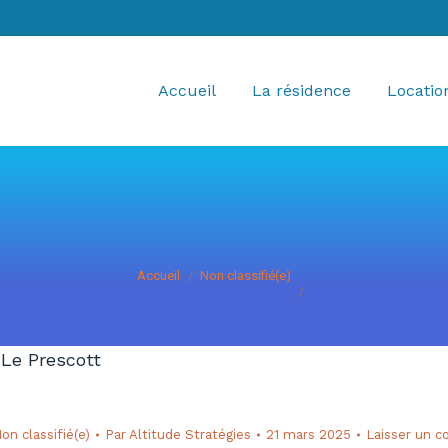
Accueil
La résidence
Locatio
Vous êtes ici :
Accueil
Non classifié(e)
 Le Prescott
on classifié(e)
Par
Altitude Stratégies
21 mars 2025
Laisser un 