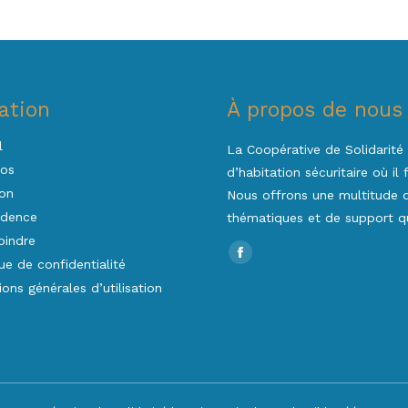
ation
À propos de nous
l
La Coopérative de Solidarité 
pos
d’habitation sécuritaire où il
on
Nous offrons une multitude d’
idence
thématiques et de support qu
oindre
Trouvez nous sur :
Facebook
que de confidentialité
page
ions générales d’utilisation
opens
in
new
window