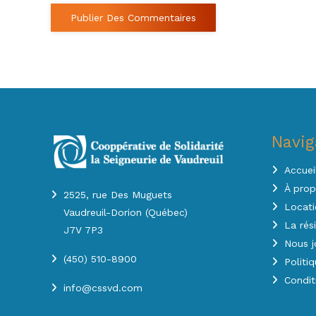
Publier Des Commentaires
Navig
Accuei
À pro
2525, rue Des Muguets
Locati
Vaudreuil-Dorion (Québec)
La rés
J7V 7P3
Nous j
(450) 510-8900
Politi
Condit
info@cssvd.com