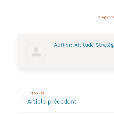
Category:
Author:
Altitude Stratég
Post
PREVIOUS
navigation
Article précédent
Previous
post: