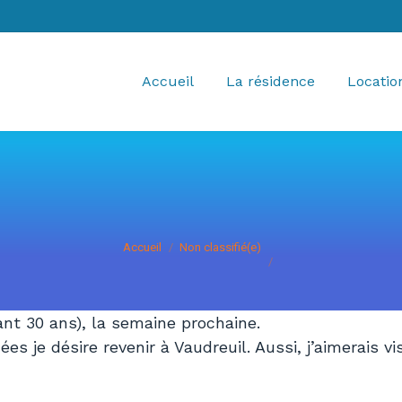
Accueil
La résidence
Locatio
Vous êtes ici :
Accueil
Non classifié(e)
ant 30 ans), la semaine prochaine.
je désire revenir à Vaudreuil. Aussi, j’aimerais vis