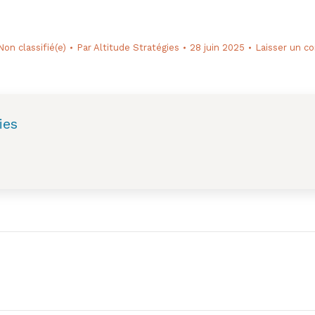
Non classifié(e)
Par
Altitude Stratégies
28 juin 2025
Laisser un c
ies
Next
post: