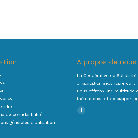
ation
À propos de nous
l
La Coopérative de Solidarité 
pos
d’habitation sécuritaire où il
on
Nous offrons une multitude d’
idence
thématiques et de support qu
oindre
Trouvez nous sur :
Facebook
que de confidentialité
page
ions générales d’utilisation
opens
in