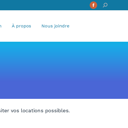
Search:
Facebook
page
opens
n
À propos
Nous joindre
in
new
window
iter vos locations possibles.