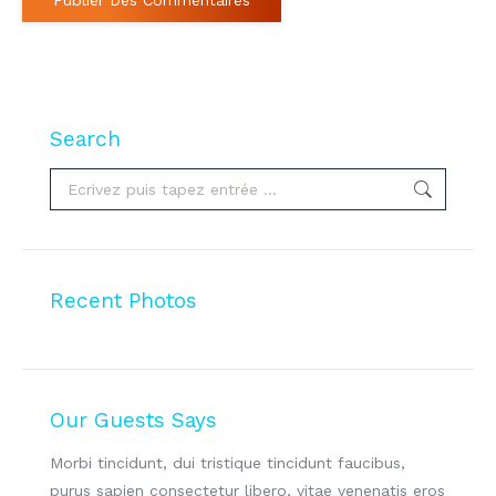
Publier Des Commentaires
Search
Search:
Recent Photos
Our Guests Says
it vel
Morbi tincidunt, dui tristique tincidunt faucibus,
WOW! D
que
purus sapien consectetur libero, vitae venenatis eros
tincid