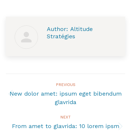
Author:
Altitude
Stratégies
Post
PREVIOUS
navigation
New dolor amet: ipsum eget bibendum
Previous
glavrida
post:
NEXT
From amet to glavrida: 10 lorem ipsm
Next