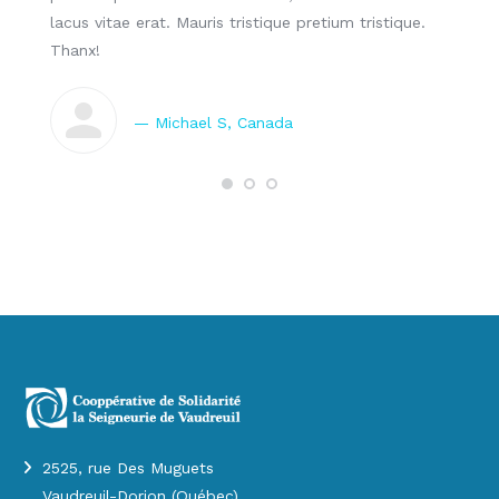
ibero,
lacus vitae erat. Mauris tristique pretium tristique.
venena
istique
Thanx!
pretiu
— Michael S, Canada
2525, rue Des Muguets
Vaudreuil-Dorion (Québec)