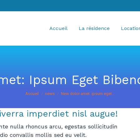
Accueil
La résidence
Locatio
met: Ipsum Eget Biben
Vous êtes ici :
Accueil
news
New dolor amet: ipsum eget…
verra imperdiet nisl augue!
nte nulla rhoncus arcu, egestas sollicitudin
o convallis mollis sed eu velit.