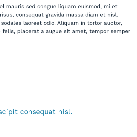
el mauris sed congue liquam euismod, mi et
risus, consequat gravida massa diam et nisl.
sodales laoreet odio. Aliquam in tortor auctor,
o felis, placerat a augue sit amet, tempor semper
Dapibus velit vel suscipit
In volutpat vehicula iaculis. Nu
uada. Morbi tincidunt, purus sapien
dapibus velit vel suscipit male
tetur libero, vitae venenatis eros
Morbi tincidunt, dui tristique t
vitae erat. Mauris tristique pretium
faucibus, purus sapien consec
que.
libero, vitae venenatis eros lac
cipit consequat nisl.
erat. Mauris tristique pretium t
— Nikita B, Australia
— Sara B, Germany