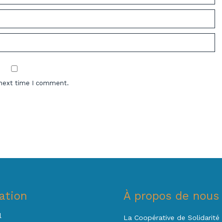
 next time I comment.
ation
À propos de nous
l
La Coopérative de Solidarité 