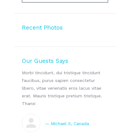
Recent Photos
Our Guests Says
llam
Morbi tincidunt, dui tristique tincidunt
WOW! Dapibus v
suada.
faucibus, purus sapien consectetur
malesuada. Mo
incidunt
libero, vitae venenatis eros lacus vitae
consectetur li
tetur
erat. Mauris tristique pretium tristique.
lacus vitae er
us vitae
Thanx!
tristique.
ristique.
— Michael S, Canada
— N