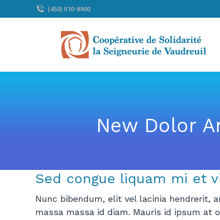
(450) 510-8900
New Dolor A
Sed congue liquam mi et vi
Nunc bibendum, elit vel lacinia hendrerit, a
massa massa id diam. Mauris id ipsum at odi